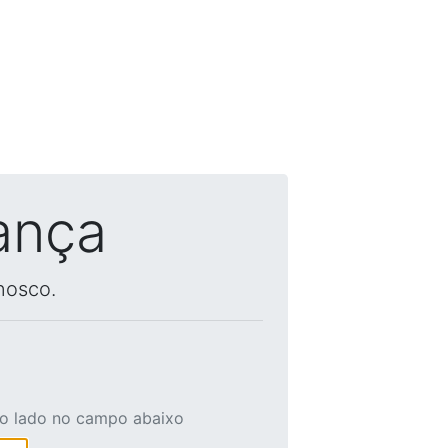
ança
nosco.
ao lado no campo abaixo