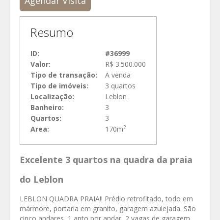
Agendar Visita
Resumo
ID:
#36999
Valor:
R$ 3.500.000
Tipo de transação:
A venda
Tipo de imóveis:
3 quartos
Localização:
Leblon
Banheiro:
3
Quartos:
3
2
Area:
170m
Excelente 3 quartos na quadra da praia
do Leblon
LEBLON QUADRA PRAIA!! Prédio retrofitado, todo em
mármore, portaria em granito, garagem azulejada. São
cinco andares, 1 apto por andar, 2 vagas de garagem