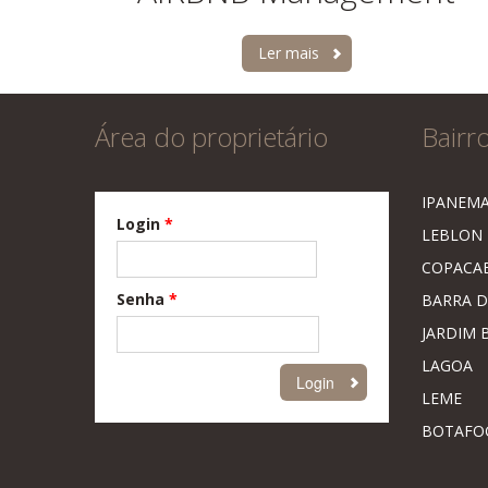
Ler mais
Área do proprietário
Bairro
IPANEM
Login
*
LEBLON
COPACA
Senha
*
BARRA D
JARDIM 
LAGOA
LEME
BOTAFO