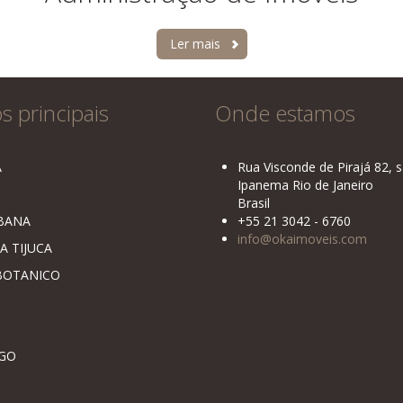
Ler mais
s principais
Onde estamos
A
Rua Visconde de Pirajá 82, 
Ipanema Rio de Janeiro
Brasil
BANA
+55 21 3042 - 6760
info@okaimoveis.com
A TIJUCA
BOTANICO
GO