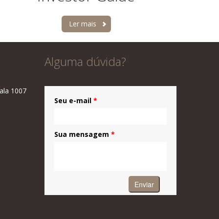
Ler mais
Alguma dúvida?
sala 1007
Seu e-mail
*
Sua mensagem
*