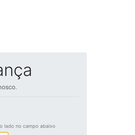
ança
nosco.
ao lado no campo abaixo