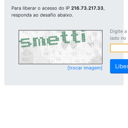
Para liberar o acesso
do IP
216.73.217.33
,
responda ao desafio abaixo.
Digite 
lado no
[trocar imagem]