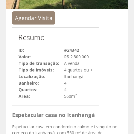
Agendar Visita
Resumo
ID:
#24342
Valor:
R$ 2.800.000
Tipo de transação:
A venda
Tipo de imóveis:
4 quartos ou +
Localização:
Itanhangá
Banheiro:
4
Quartos:
4
2
Area:
560m
Espetacular casa no Itanhangá
Espetacular casa em condomínio calmo e tranquilo no
começo do Itanhangá, com 560 m² de área de