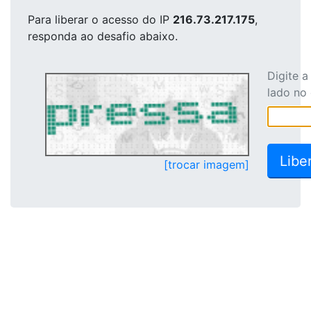
Para liberar o acesso
do IP
216.73.217.175
,
responda ao desafio abaixo.
Digite 
lado no
[trocar imagem]