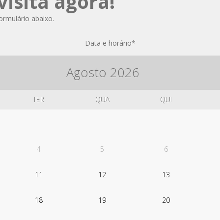
isita agora!
formulário abaixo.
Data e horário
*
Agosto
2026
TER
QUA
QUI
4
5
6
11
12
13
18
19
20