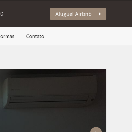
60
Aluguel Airbnb
formas
Contato