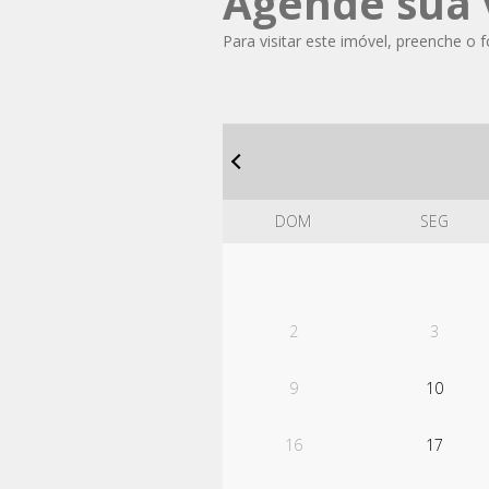
Agende sua v
Para visitar este imóvel, preenche o 
DOM
SEG
2
3
9
10
16
17