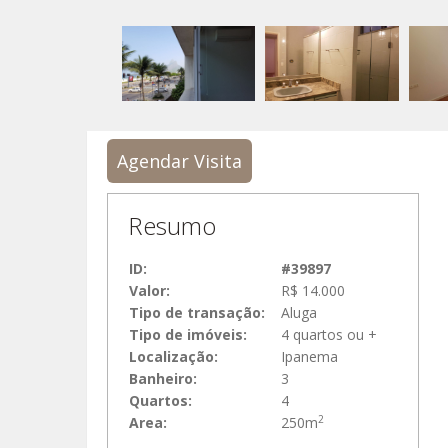
Agendar Visita
Resumo
ID:
#39897
Valor:
R$ 14.000
Tipo de transação:
Aluga
Tipo de imóveis:
4 quartos ou +
Localização:
Ipanema
Banheiro:
3
Quartos:
4
2
Area:
250m