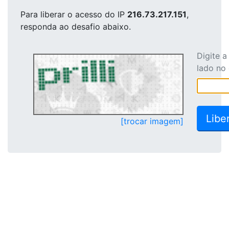
Para liberar o acesso
do IP
216.73.217.151
,
responda ao desafio abaixo.
Digite 
lado no
[trocar imagem]