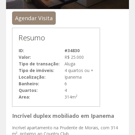
Agendar Visita
Resumo
ID:
#34830
Valor:
R$ 25.000
Tipo de transação:
Aluga
Tipo de imóveis:
4 quartos ou +
Localização:
Ipanema
Banheiro:
6
Quartos:
4
2
Area:
314m
Incrível duplex mobiliado em Ipanema
Incrível apartamento na Prudente de Morais, com 314
m², próximo ao Country Club.