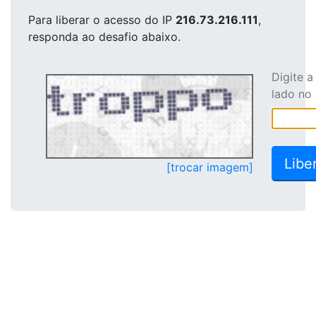
Para liberar o acesso
do IP
216.73.216.111
,
responda ao desafio abaixo.
Digite 
lado no
[trocar imagem]