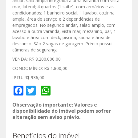
andar, sala ampla integrada à uma varanda com vista
mar, lateral; 4 quartos (1 suíte), com armários e ar-
condicionados; 1 banheiro social, 1 lavabo, cozinha
ampla, área de serviço e 2 dependências de
empregados. No segundo andar, salão amplo, com
acesso a outra varanda, vista mar; mezanino, bar, 1
lavabo e área com deck, piscina, sauna e área de
descanso. São 2 vagas de garagem. Prédio possui
câmeras de segurança.
VENDA: R$ 8.200.000,00
CONDOMÍNIO: R$ 1.800,00
IPTU: R$ 936,00
Facebook
Twitter
WhatsApp
Observação importante: Valores e
disponibilidade do imóvel podem sofrer
alteração sem aviso prévio.
Benefícios do imóvel