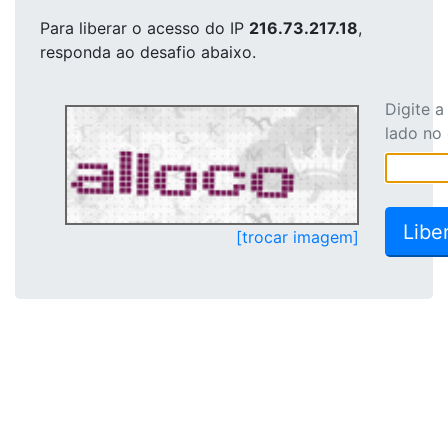
Para liberar o acesso
do IP
216.73.217.18
,
responda ao desafio abaixo.
Digite 
lado no
[trocar imagem]