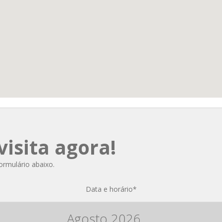
isita agora!
formulário abaixo.
Data e horário
*
Agosto
2026