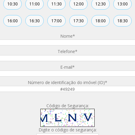
10:30
11:00
11:30
12:00
12:30
13:00
16:00
16:30
17:00
17:30
18:00
18:30
Nome
*
Telefone
*
E-mail
*
Número de identificação do imóvel (ID)
*
Código de Segurança:
Digite o código de segurança: