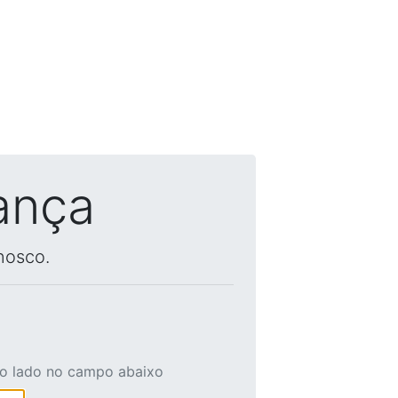
ança
nosco.
ao lado no campo abaixo