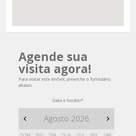
Agende sua
visita agora!
Para visitar este imóvel, preenche o formulário
abaixo.
Data e horário
*
Agosto
2026
DOM
SEG
TER
QUA
QUI
SEX
SÁB