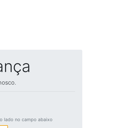
ança
nosco.
ao lado no campo abaixo