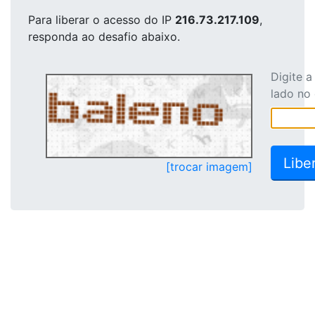
Para liberar o acesso
do IP
216.73.217.109
,
responda ao desafio abaixo.
Digite 
lado no
[trocar imagem]