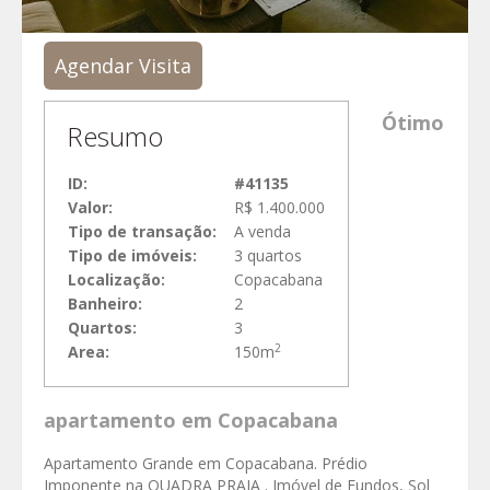
Agendar Visita
Ótimo
Resumo
ID:
#41135
Valor:
R$ 1.400.000
Tipo de transação:
A venda
Tipo de imóveis:
3 quartos
Localização:
Copacabana
Banheiro:
2
Quartos:
3
2
Area:
150m
apartamento em Copacabana
Apartamento Grande em Copacabana. Prédio
Imponente na QUADRA PRAIA . Imóvel de Fundos, Sol