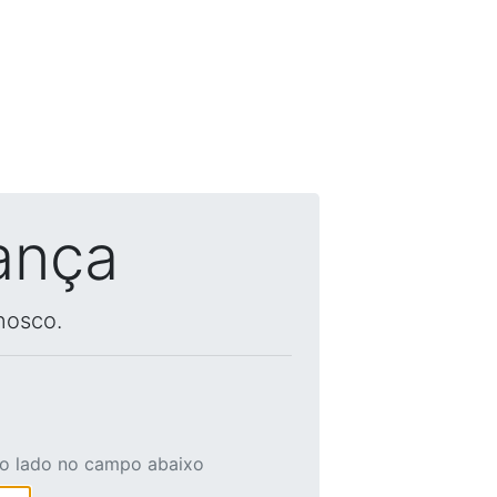
ança
nosco.
ao lado no campo abaixo