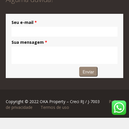
Seu e-mail
*
Sua mensagem
*
Copyright © 2022 OKA Property – Creci RJ / J-7003
Política
de privacidade
Termos de uso