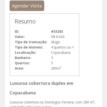
Agendar Visita
Resumo
ID:
#33203
Valor:
R$ 8.000
Tipo de transação:
Aluga
Tipo de imóveis:
4 quartos ou +
Localização:
Copacabana
Banheiro:
3
Quartos:
5
2
Area:
280m
Luxuosa cobertura duplex em
Copacabana
Luxuosa cobertura na Domingos Ferreira, com 280 m²,
com linda vista para o mar.