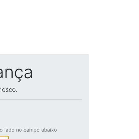
ança
nosco.
ao lado no campo abaixo