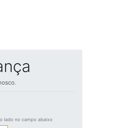
ança
nosco.
ao lado no campo abaixo