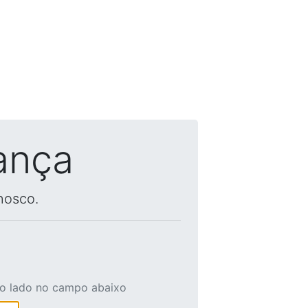
ança
nosco.
ao lado no campo abaixo