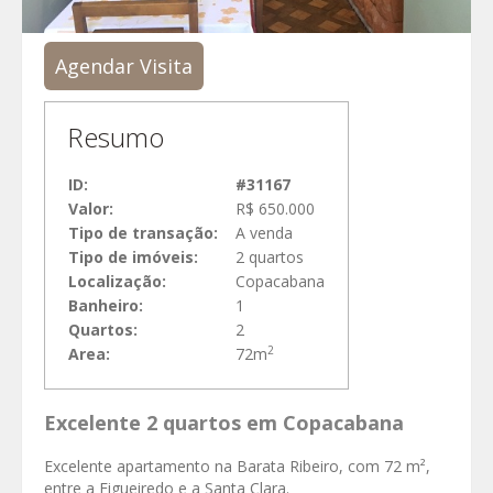
Agendar Visita
Resumo
ID:
#31167
Valor:
R$ 650.000
Tipo de transação:
A venda
Tipo de imóveis:
2 quartos
Localização:
Copacabana
Banheiro:
1
Quartos:
2
2
Area:
72m
Excelente 2 quartos em Copacabana
Excelente apartamento na Barata Ribeiro, com 72 m²,
entre a Figueiredo e a Santa Clara.