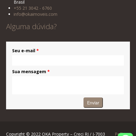
Brasil
+55 21 3042 - 6760
info@okaimoveis.com
Alguma dúvida?
Seu e-mail
*
Sua mensagem
*
Copyright © 2022 OKA Property – Creci RJ / J-7003
Política