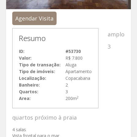
Agendar Visita
amplo
Resumo
3
ID:
#53730
Valor:
R$ 7.800
Tipo de transação:
Aluga
Tipo de imóveis:
Apartamento
Localização:
Copacabana
Banheiro:
2
Quartos:
3
2
Area:
200m
quartos próximo à praia
4 salas
Vista frontal para o mar