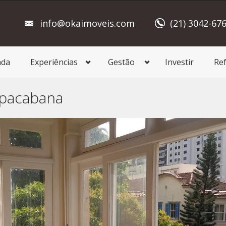
info@okaimoveis.com
(21) 3042-67
ada
Experiências
Gestão
Investir
Re
pacabana