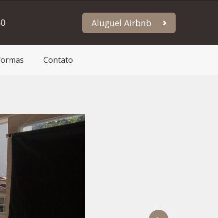
60
Aluguel Airbnb
formas
Contato