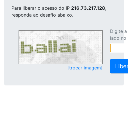
Para liberar o acesso
do IP
216.73.217.128
,
responda ao desafio abaixo.
Digite 
lado no
[trocar imagem]