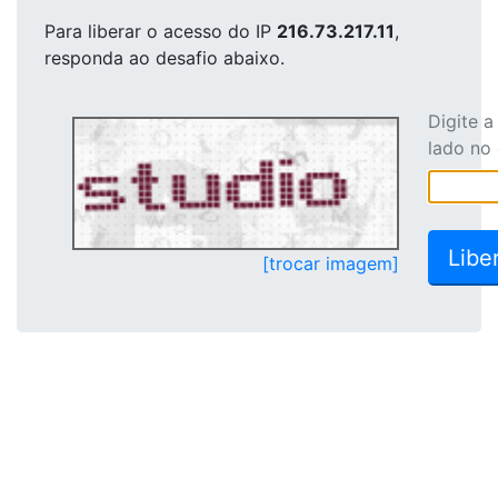
Para liberar o acesso
do IP
216.73.217.11
,
responda ao desafio abaixo.
Digite 
lado no
[trocar imagem]