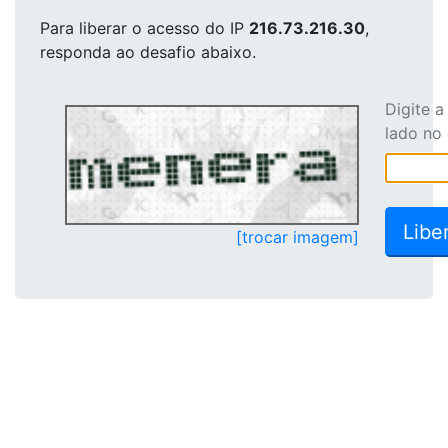
Para liberar o acesso
do IP
216.73.216.30
,
responda ao desafio abaixo.
Digite 
lado no
[trocar imagem]