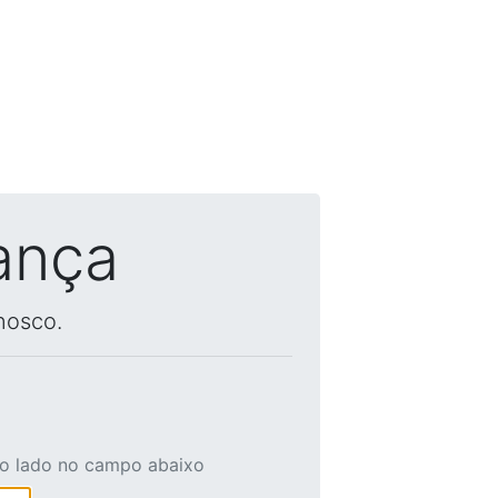
ança
nosco.
ao lado no campo abaixo