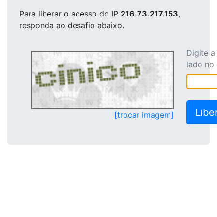
Para liberar o acesso
do IP
216.73.217.153
,
responda ao desafio abaixo.
Digite 
lado no
[trocar imagem]