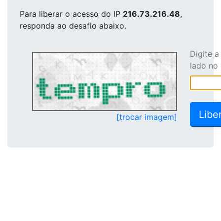
Para liberar o acesso
do IP
216.73.216.48
,
responda ao desafio abaixo.
Digite 
lado no
[trocar imagem]