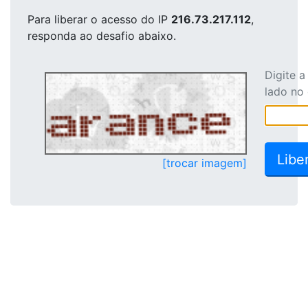
Para liberar o acesso
do IP
216.73.217.112
,
responda ao desafio abaixo.
Digite 
lado no
[trocar imagem]