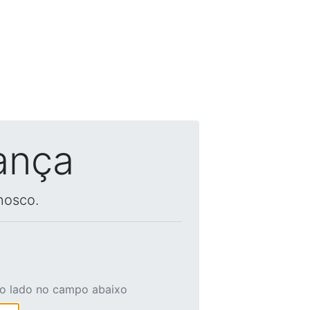
ança
nosco.
ao lado no campo abaixo