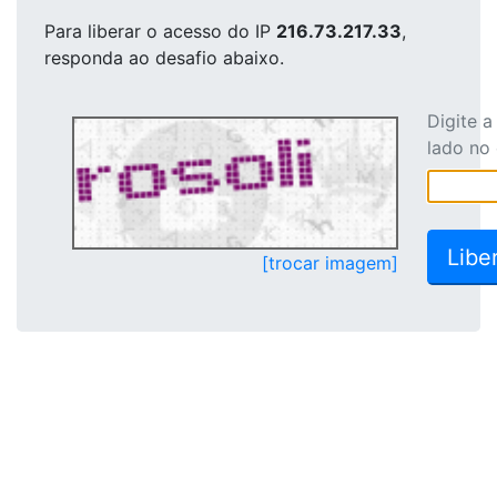
Para liberar o acesso
do IP
216.73.217.33
,
responda ao desafio abaixo.
Digite 
lado no
[trocar imagem]