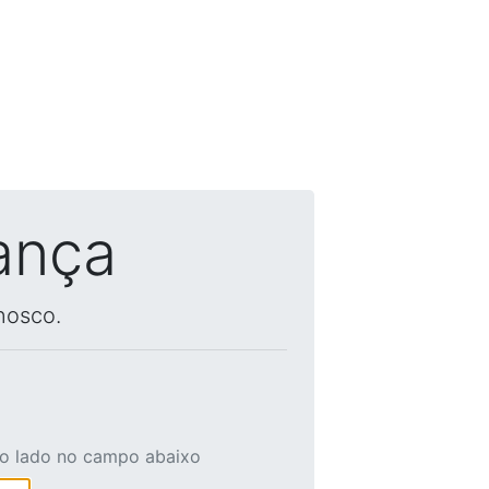
ança
nosco.
ao lado no campo abaixo