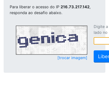
Para liberar o acesso
do IP
216.73.217.142
,
responda ao desafio abaixo.
Digite 
lado no
[trocar imagem]