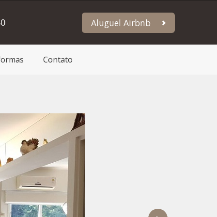
60
Aluguel Airbnb
formas
Contato