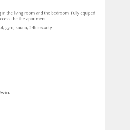
ng in the living room and the bedroom.
Fully equiped
access the the apartment.
ool, gym, sauna,
24h security
évio.