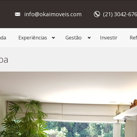
info@okaimoveis.com
(21) 3042-67
ada
Experiências
Gestão
Investir
Re
oa