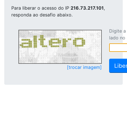
Para liberar o acesso
do IP
216.73.217.101
,
responda ao desafio abaixo.
Digite 
lado no
[trocar imagem]