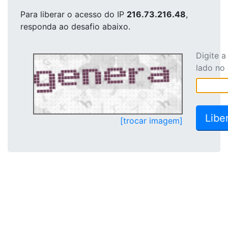
Para liberar o acesso
do IP
216.73.216.48
,
responda ao desafio abaixo.
Digite 
lado no
[trocar imagem]