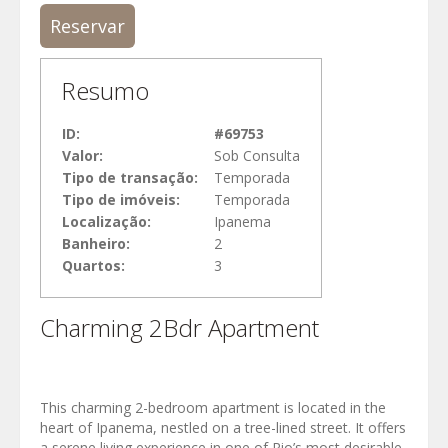
Reservar
Resumo
ID:
#69753
Valor:
Sob Consulta
Tipo de transação:
Temporada
Tipo de imóveis:
Temporada
Localização:
Ipanema
Banheiro:
2
Quartos:
3
Charming 2Bdr Apartment
This charming 2-bedroom apartment is located in the
heart of Ipanema, nestled on a tree-lined street. It offers
a serene living experience in one of Rio’s most desirable