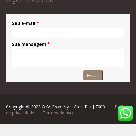
Seu e-mail
*
Sua mensagem
*
Copyright © 2022 OKA Property – Creci RJ / J-7003
Política
de privacidade
Termos de uso