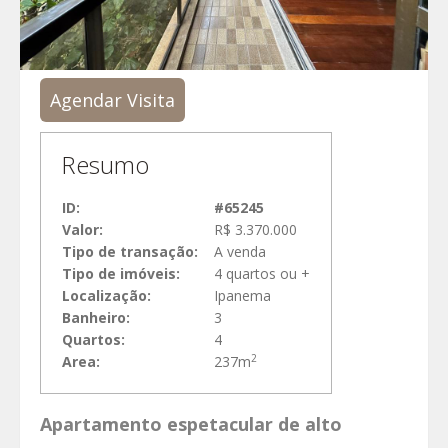
Agendar Visita
Resumo
ID:
#65245
Valor:
R$ 3.370.000
Tipo de transação:
A venda
Tipo de imóveis:
4 quartos ou +
Localização:
Ipanema
Banheiro:
3
Quartos:
4
2
Area:
237m
Apartamento espetacular de alto