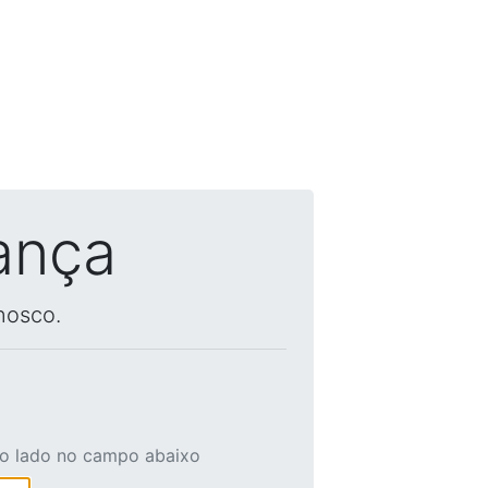
ança
nosco.
ao lado no campo abaixo