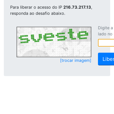
Para liberar o acesso
do IP
216.73.217.13
,
responda ao desafio abaixo.
Digite 
lado no
[trocar imagem]