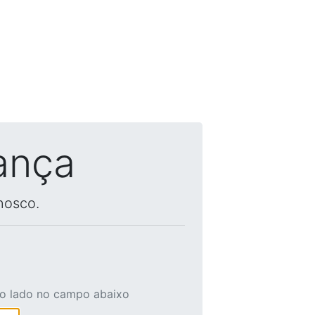
ança
nosco.
ao lado no campo abaixo