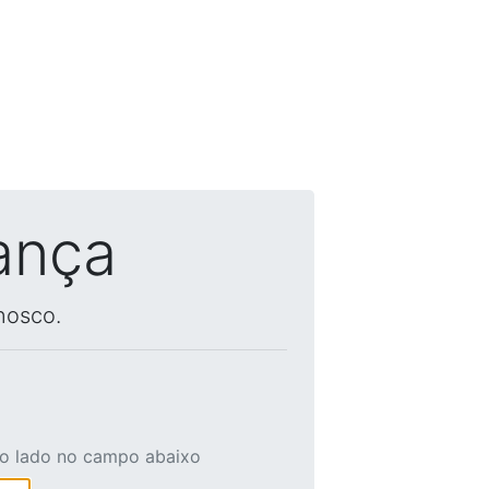
ança
nosco.
ao lado no campo abaixo