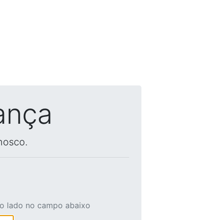
ança
nosco.
ao lado no campo abaixo