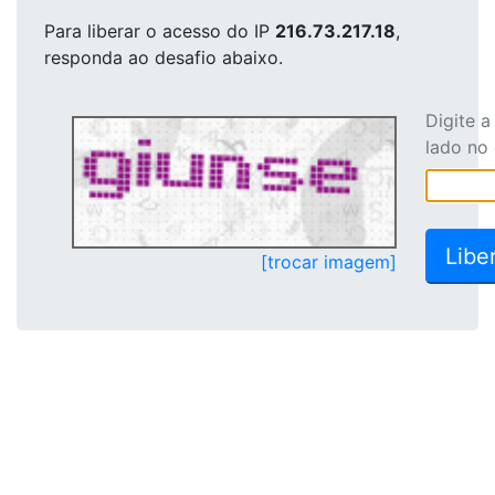
Para liberar o acesso
do IP
216.73.217.18
,
responda ao desafio abaixo.
Digite 
lado no
[trocar imagem]