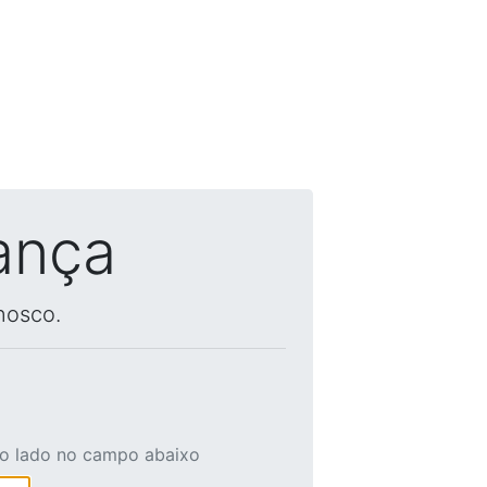
ança
nosco.
ao lado no campo abaixo